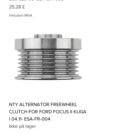
Pris
25,28 £
Inkludert MVA
NTY ALTERNATOR FREEWHEEL
CLUTCH FOR FORD FOCUS II KUGA
I 04.11- ESA-FR-004
Ikke på lager