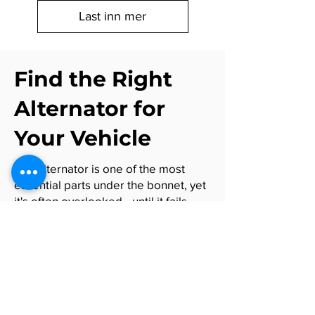
Last inn mer
Find the Right
Alternator for
Your Vehicle
The alternator is one of the most
essential parts under the bonnet, yet
it's often overlooked—until it fails.
Responsible for keeping the battery
charged and powering everything
from headlights to dashboard
systems, a working alternator
ensures your vehicle stays reliable on
the road.