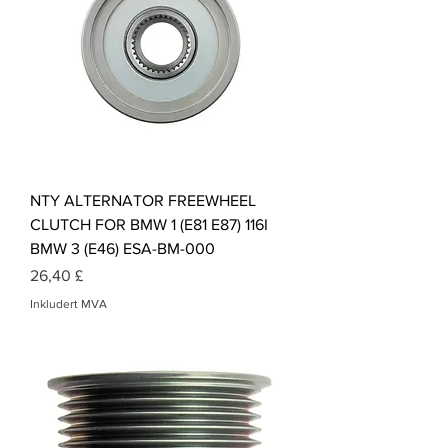
NTY ALTERNATOR FREEWHEEL
CLUTCH FOR BMW 1 (E81 E87) 116I
BMW 3 (E46) ESA-BM-000
Pris
26,40 £
Inkludert MVA