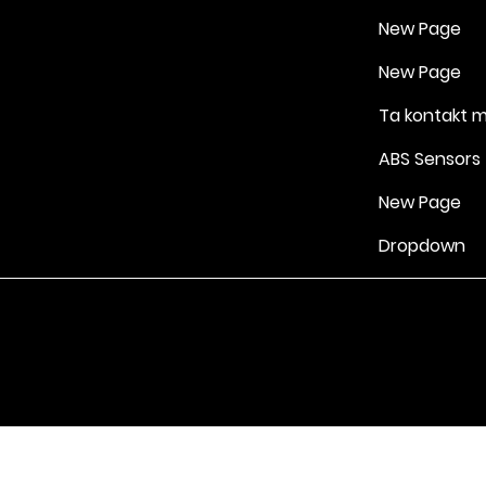
New Page
New Page
Ta kontakt 
ABS Sensors
New Page
Dropdown
Vilkår for bruk
|
Retningslinjer for personvern og informasjonskapsle
Drevet av Yell Business © 2022. Innholdet på denne nettsiden eies 
lisensgivere. Ikke kopier noe innhold (inkludert bilder) uten vårt samt