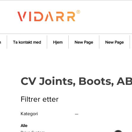
m
Ta kontakt med
Hjem
New Page
New Page
CV Joints, Boots, A
Filtrer etter
Kategori
Alle