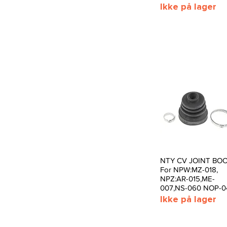
Ikke på lager
NTY CV JOINT BO
Hurtigvisning
For NPW:MZ-018,
NPZ:AR-015,ME-
007,NS-060 NOP-0
Ikke på lager