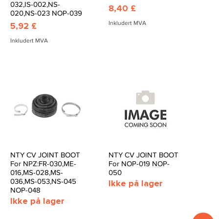
032,IS-002,NS-
Pris
8,40 £
020,NS-023 NOP-039
Inkludert MVA
Pris
5,92 £
Inkludert MVA
NTY CV JOINT BOOT
NTY CV JOINT BOOT
Hurtigvisning
Hurtigvisning
For NPZ:FR-030,ME-
For NOP-019 NOP-
016,MS-028,MS-
050
036,MS-053,NS-045
Ikke på lager
NOP-048
Ikke på lager