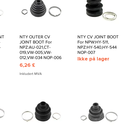
NT
NTY OUTER CV
NTY CV JOINT BOOT
Hurtigvisning
Hurtigvisning
-
JOINT BOOT For
For NPW:HY-511,
-
NPZ:AU-021,CT-
NPZ:HY-540,HY-544
019,VW-005,VW-
NOP-007
012,VW-034 NOP-006
Ikke på lager
Pris
6,26 £
Inkludert MVA