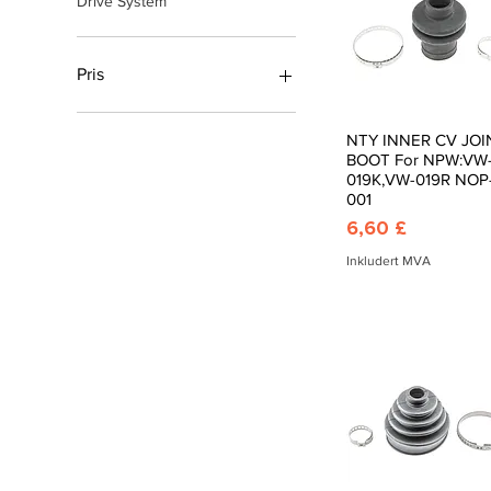
Drive System
Pris
1 £
23 £
NTY INNER CV JOI
Hurtigvisning
BOOT For NPW:VW
019K,VW-019R NOP
001
Pris
6,60 £
Inkludert MVA