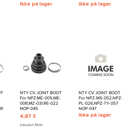
Ikke på lager
Ikke på lager
OT
NTY CV JOINT BOOT
NTY CV JOINT BOOT
Hurtigvisning
Hurtigvisning
For NPZ:ME-005,ME-
For NPZ-MS-052,NPZ-
008,MZ-031,RE-022
PL-026,NPZ-TY-057
41
NOP-045
NOP-047
Ikke på lager
Pris
4,87 £
Inkludert MVA