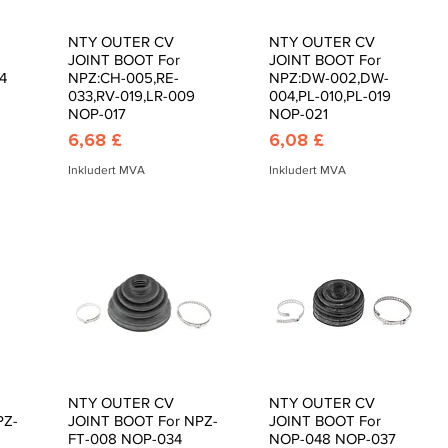
NTY OUTER CV
NTY OUTER CV
Hurtigvisning
Hurtigvisning
JOINT BOOT For
JOINT BOOT For
4
NPZ:CH-005,RE-
NPZ:DW-002,DW-
033,RV-019,LR-009
004,PL-010,PL-019
NOP-017
NOP-021
Pris
Pris
6,68 £
6,08 £
Inkludert MVA
Inkludert MVA
NTY OUTER CV
NTY OUTER CV
Hurtigvisning
Hurtigvisning
PZ-
JOINT BOOT For NPZ-
JOINT BOOT For
FT-008 NOP-034
NOP-048 NOP-037