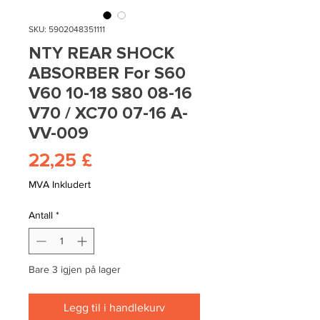
SKU: 5902048351111
NTY REAR SHOCK
ABSORBER For S60
V60 10-18 S80 08-16
V70 / XC70 07-16 A-
VV-009
Pris
22,25 £
MVA Inkludert
Antall
*
Bare 3 igjen på lager
Legg til i handlekurv