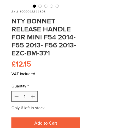
SKU: 5902048344526
NTY BONNET
RELEASE HANDLE
FOR MINI F54 2014-
F55 2013- F56 2013-
EZC-BM-371
Price
£12.15
VAT Included
Quantity
*
Only 6 left in stock
Add to Cart